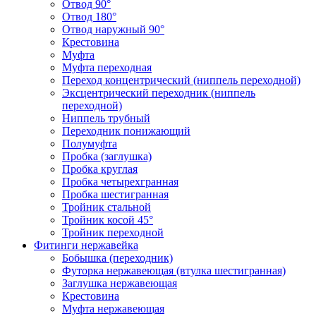
Отвод 90°
Отвод 180°
Отвод наружный 90°
Крестовина
Муфта
Муфта переходная
Переход концентрический (ниппель переходной)
Эксцентрический переходник (ниппель
переходной)
Ниппель трубный
Переходник понижающий
Полумуфта
Пробка (заглушка)
Пробка круглая
Пробка четырехгранная
Пробка шестигранная
Тройник стальной
Тройник косой 45°
Тройник переходной
Фитинги нержавейка
Бобышка (переходник)
Футорка нержавеющая (втулка шестигранная)
Заглушка нержавеющая
Крестовина
Муфта нержавеющая