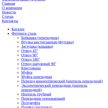
Главная
О компании
Новости
Статьи
Контакты
Каталог
Фитинги сталь
Бобышка (переходник)
Втулка шестигранная (футорка)
Заглушка (крышка)
Отвод 45°
Отвод 90°
Отвод 180°
Отвод наружный 90°
Крестовина
Муфта
Муфта переходная
Переход концентрический (ниппель переходной)
Эксцентрический переходник (ниппель
переходной)
Ниппель трубный
Переходник понижающий
Полумуфта
Пробка (заглушка)