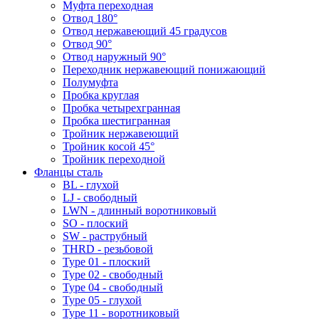
Муфта переходная
Отвод 180°
Отвод нержавеющий 45 градусов
Отвод 90°
Отвод наружный 90°
Переходник нержавеющий понижающий
Полумуфта
Пробка круглая
Пробка четырехгранная
Пробка шестигранная
Тройник нержавеющий
Тройник косой 45°
Тройник переходной
Фланцы сталь
BL - глухой
LJ - свободный
LWN - длинный воротниковый
SO - плоский
SW - раструбный
THRD - резьбовой
Type 01 - плоский
Type 02 - свободный
Type 04 - свободный
Type 05 - глухой
Type 11 - воротниковый