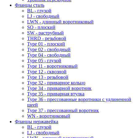
Фланцы сталь
BL - глухой
LJ - свободный
LWN - длинный воротниковый
SO - плоский
SW - раструбный
THRD - резьбовой
Type 01 - плоский
Type 02 - свободный
Type 04 - свободный
Type 05 - глухой
Type 11 - воротниковый
Type 12 - сквозной
Type 13 - резьбовой
Type 32 - приварное кольцо
Type 34 - приварной воротник
Type 35 - приварная втулка
Type 36 - прессованные воротники с удлиненной
шеей
Type 37 - прессованный воротник
WN - воротниковый
Фланцы нержавейка
BL - глухой
LJ - свободный