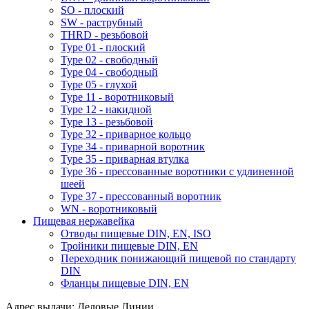
SO - плоский
SW - раструбный
THRD - резьбовой
Type 01 - плоский
Type 02 - свободный
Type 04 - свободный
Type 05 - глухой
Type 11 - воротниковый
Type 12 - накидной
Type 13 - резьбовой
Type 32 - приварное кольцо
Type 34 - приварной воротник
Type 35 - приварная втулка
Type 36 - прессованные воротники с удлиненной
шеей
Type 37 - прессованный воротник
WN - воротниковый
Пищевая нержавейка
Отводы пищевые DIN, EN, ISO
Тройники пищевые DIN, EN
Переходник понижающий пищевой по стандарту
DIN
Фланцы пищевые DIN, EN
Адрес выдачи: Деловые Линии