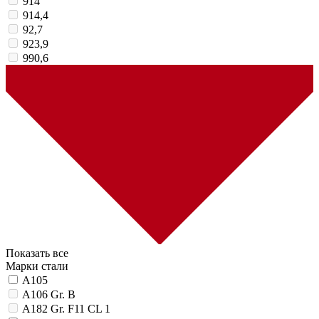
914
914,4
92,7
923,9
990,6
Показать все
Марки стали
A105
A106 Gr. B
A182 Gr. F11 CL 1