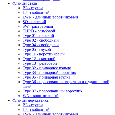
Фланцы сталь
BL - глухой
LJ - свободный
LWN - длинный воротниковый
SO - плоский
SW - раструбный
THRD - резьбовой
Type 01 - плоский
Type 02 - свободный
Type 04 - свободный
Type 05 - глухой
Type 11 - воротниковый
Type 12 - сквозной
Type 13 - резьбовой
Type 32 - приварное кольцо
Type 34 - приварной воротник
Type 35 - приварная втулка
Type 36 - прессованные воротники с удлиненной
шеей
Type 37 - прессованный воротник
WN - воротниковый
Фланцы нержавейка
BL - глухой
LJ - свободный
LWN - длинный воротниковый