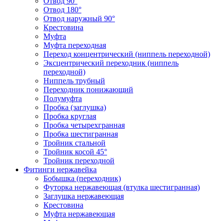
Отвод 90°
Отвод 180°
Отвод наружный 90°
Крестовина
Муфта
Муфта переходная
Переход концентрический (ниппель переходной)
Эксцентрический переходник (ниппель
переходной)
Ниппель трубный
Переходник понижающий
Полумуфта
Пробка (заглушка)
Пробка круглая
Пробка четырехгранная
Пробка шестигранная
Тройник стальной
Тройник косой 45°
Тройник переходной
Фитинги нержавейка
Бобышка (переходник)
Футорка нержавеющая (втулка шестигранная)
Заглушка нержавеющая
Крестовина
Муфта нержавеющая