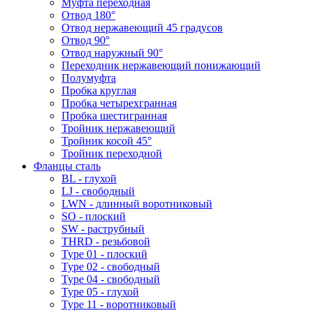
Муфта переходная
Отвод 180°
Отвод нержавеющий 45 градусов
Отвод 90°
Отвод наружный 90°
Переходник нержавеющий понижающий
Полумуфта
Пробка круглая
Пробка четырехгранная
Пробка шестигранная
Тройник нержавеющий
Тройник косой 45°
Тройник переходной
Фланцы сталь
BL - глухой
LJ - свободный
LWN - длинный воротниковый
SO - плоский
SW - раструбный
THRD - резьбовой
Type 01 - плоский
Type 02 - свободный
Type 04 - свободный
Type 05 - глухой
Type 11 - воротниковый