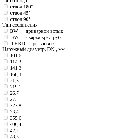
Тип отвода
отвод 180°
отвод 45°
отвод 90°
Тип соединения
BW — приварной встык
SW — сварка враструб
THRD — резьбовое
Наружный диаметр, DN , мм
101,6
114,3
141,3
168,3
21,3
219,1
26,7
273
323,8
33,4
355,6
406,4
42,2
48,3